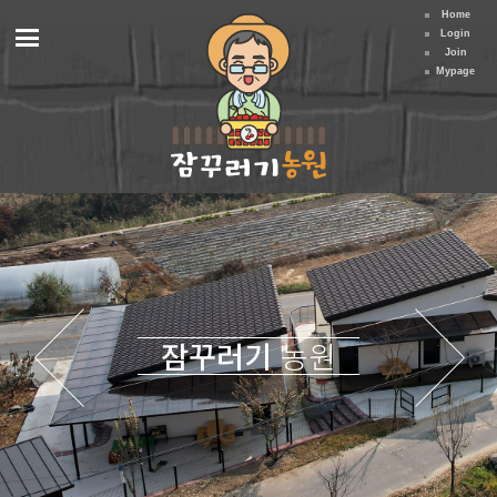
Home
Login
Join
Mypage
잠꾸러기
농원